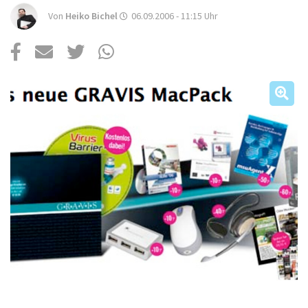
Über uns
Von
Heiko Bichel
06.09.2006 - 11:15
Uhr
Podcast
Mac Life+
Anmelden