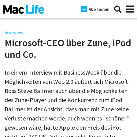
Abo testen
Interview
Microsoft-CEO über Zune, iPod
News
und Co.
iPhone
In einem Interview mit BusinessWeek über die
Mac
Möglichkeiten von Web 2.0 äußert sich Microsoft-
iPad
Boss Steve Ballmer auch über die Möglichkeiten
des Zune-Player und die Konkurrenz zum iPod.
Tests
Ballmer ist der Ansicht, dass man mit Zune keine
Tipps
Verluste machen werde, auch wenn es "schöner"
Magazine
gewesen wäre, hatte Apple den Preis des iPod
nicht auf 249 US-Dollar gesenkt. So musste