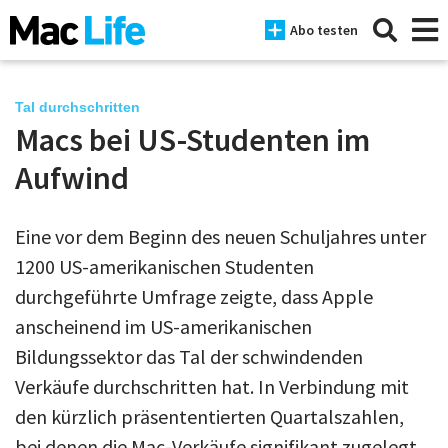
Abo testen
Tal durchschritten
Macs bei US-Studenten im
News
Aufwind
iPhone
Eine vor dem Beginn des neuen Schuljahres unter
Mac
1200 US-amerikanischen Studenten
iPad
durchgeführte Umfrage zeigte, dass Apple
anscheinend im US-amerikanischen
Tests
Bildungssektor das Tal der schwindenden
Tipps
Verkäufe durchschritten hat. In Verbindung mit
Magazine
den kürzlich präsententierten Quartalszahlen,
bei denen die Mac-Verkäufe signifikant zugelegt