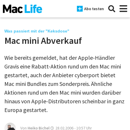
Abo testen
Was passiert mit der "Keksdose"
Mac mini Abverkauf
News
Wie bereits gemeldet, hat der Apple-Händler
iPhone
Gravis eine Rabatt-Aktion rund um den Mac mini
Mac
gestartet, auch der Anbieter cyberport bietet
iPad
Mac mini Bundles zum Sonderpreis. Ähnliche
Aktionen rund um den Mac mini wurden darüber
Tests
hinaus von Apple-Distributoren scheinbar in ganz
Tipps
Europa gestartet.
Magazine
Von
Heiko Bichel
28.02.2006 - 10:57
Uhr