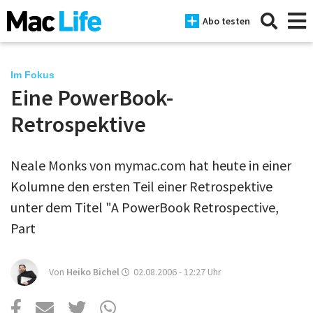
Abo testen
Im Fokus
Eine PowerBook-
News
Retrospektive
iPhone
Neale Monks von mymac.com hat heute in einer
Mac
Kolumne den ersten Teil einer Retrospektive
iPad
unter dem Titel "A PowerBook Retrospective,
Part
Tests
Tipps
Von
Heiko Bichel
02.08.2006 - 12:27
Uhr
Magazine