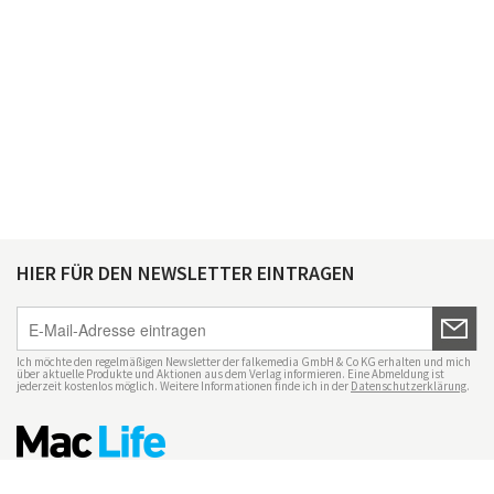
HIER FÜR DEN NEWSLETTER EINTRAGEN
Ich möchte den regelmäßigen Newsletter der falkemedia GmbH & Co KG erhalten und mich
über aktuelle Produkte und Aktionen aus dem Verlag informieren. Eine Abmeldung ist
jederzeit kostenlos möglich. Weitere Informationen finde ich in der
Datenschutzerklärung
.
Impressum
Datenschutz
Nutzungsbedingungen
Mac Life+