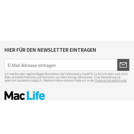
HIER FÜR DEN NEWSLETTER EINTRAGEN
Ich möchte den regelmäßigen Newsletter der falkemedia GmbH & Co KG erhalten und mich
über aktuelle Produkte und Aktionen aus dem Verlag informieren. Eine Abmeldung ist
jederzeit kostenlos möglich. Weitere Informationen finde ich in der
Datenschutzerklärung
.
Impressum
Datenschutz
Nutzungsbedingungen
Mac Life+
Transparenzrichtlinien
Datenschutzeinstellungen
Mediadaten Mac Life
Vertrag widerrufen