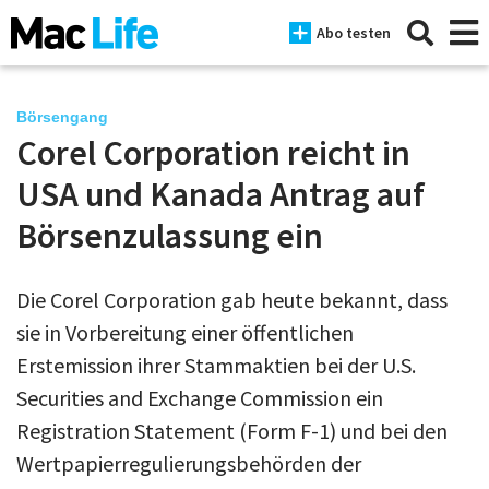
Abo testen
Börsengang
Corel Corporation reicht in
News
USA und Kanada Antrag auf
iPhone
Börsenzulassung ein
Mac
Die Corel Corporation gab heute bekannt, dass
iPad
sie in Vorbereitung einer öffentlichen
Tests
Erstemission ihrer Stammaktien bei der U.S.
Securities and Exchange Commission ein
Tipps
Registration Statement (Form F-1) und bei den
Magazine
Wertpapierregulierungsbehörden der