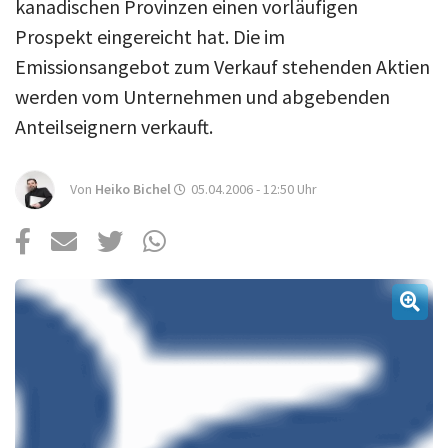
Über uns
kanadischen Provinzen einen vorläufigen
Prospekt eingereicht hat. Die im
Podcast
Emissionsangebot zum Verkauf stehenden Aktien
Mac Life+
werden vom Unternehmen und abgebenden
Anteilseignern verkauft.
Anmelden
Von
Heiko Bichel
05.04.2006 - 12:50
Uhr