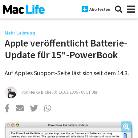
Abo testen
Mehr Leistung
Apple veröffentlicht Batterie-
News
Update für 15"-PowerBook
iPhone
Auf Apples Support-Seite läst sich seit dem 14.3.
Mac
iPad
Von
Heiko Bichel
16.03.2006 - 09:51
Uhr
Tests
Tipps
Magazine