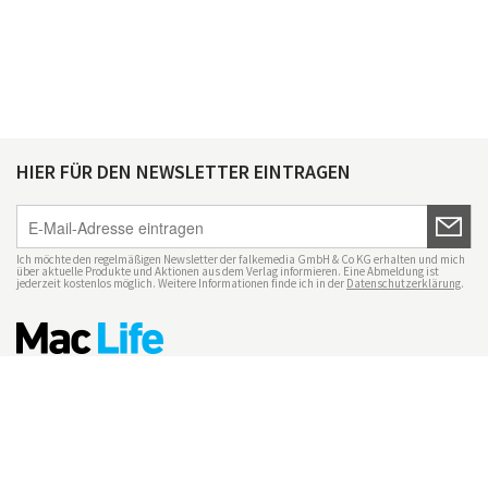
HIER FÜR DEN NEWSLETTER EINTRAGEN
Ich möchte den regelmäßigen Newsletter der falkemedia GmbH & Co KG erhalten und mich
über aktuelle Produkte und Aktionen aus dem Verlag informieren. Eine Abmeldung ist
jederzeit kostenlos möglich. Weitere Informationen finde ich in der
Datenschutzerklärung
.
Impressum
Datenschutz
Nutzungsbedingungen
Mac Life+
Transparenzrichtlinien
Datenschutzeinstellungen
Mediadaten Mac Life
Vertrag widerrufen
© maclife.de 2026