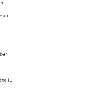
er
 Hotel
mber
see 11