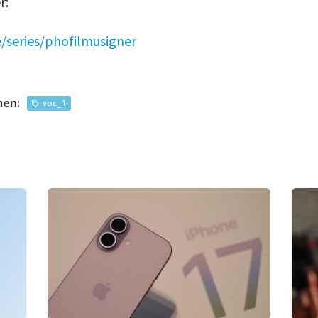
r:
series/phofilmusigner
men:
voc_1