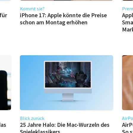
Kommt sie?
Prem
für
iPhone 17: Apple könnte die Preise
App
schon am Montag erhöhen
Smar
Mark
Blick zurück
AirPo
das
25 Jahre Halo: Die Mac-Wurzeln des
AirP
Spieleklassikers
So s