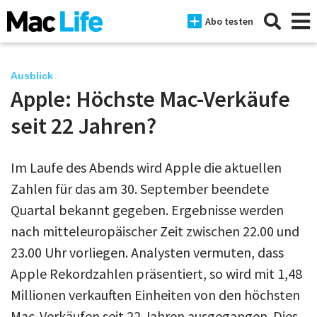
Abo testen
Ausblick
Apple: Höchste Mac-Verkäufe
News
seit 22 Jahren?
iPhone
Im Laufe des Abends wird Apple die aktuellen
Mac
Zahlen für das am 30. September beendete
iPad
Quartal bekannt gegeben. Ergebnisse werden
nach mitteleuropäischer Zeit zwischen 22.00 und
Tests
23.00 Uhr vorliegen. Analysten vermuten, dass
Tipps
Apple Rekordzahlen präsentiert, so wird mit 1,48
Magazine
Millionen verkauften Einheiten von den höchsten
Mac-Verkäufen seit 22 Jahren ausgegangen. Dies