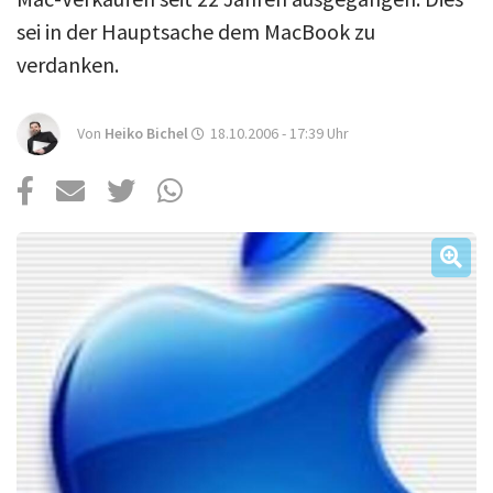
Über uns
sei in der Hauptsache dem MacBook zu
Podcast
verdanken.
Mac Life+
Von
Heiko Bichel
18.10.2006 - 17:39
Uhr
Anmelden