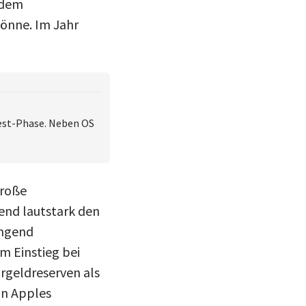
t dem
könne. Im Jahr
Test-Phase. Neben OS
große
end lautstark den
ingend
m Einstieg bei
rgeldreserven als
on Apples