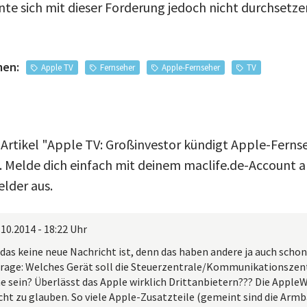
nte sich mit dieser Forderung jedoch nicht durchsetze
men:
Apple TV
Fernseher
Apple-Fernseher
TV
 Artikel "Apple TV: Großinvestor kündigt Apple-Ferns
Melde dich einfach mit deinem maclife.de-Account an
lder aus.
.10.2014 - 18:22 Uhr
das keine neue Nachricht ist, denn das haben andere ja auch sch
 Frage: Welches Gerät soll die Steuerzentrale/Kommunikationsze
sein? Überlässt das Apple wirklich Drittanbietern??? Die Apple
cht zu glauben. So viele Apple-Zusatzteile (gemeint sind die Armb