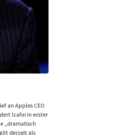
rief an Apples CEO
ert Icahn in erster
ie „dramatisch
lt derzeit als