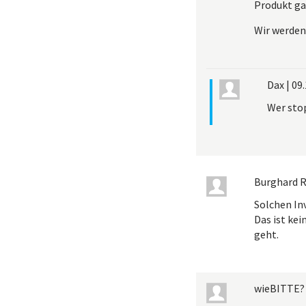
Produkt ga
Wir werden 
Dax
|
09.
Wer stop
Burghard R
Solchen In
Das ist kei
geht.
wieBITTE?