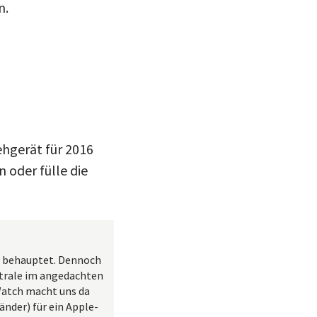
n.
ehgerät für 2016
 oder fülle die
on behauptet. Dennoch
ntrale im angedachten
Watch macht uns da
änder) für ein Apple-