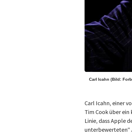
Carl Icahn
(Bild: For
Carl Icahn, einer v
Tim Cook über ein 
Linie, dass Apple 
unterbewerteten“ A