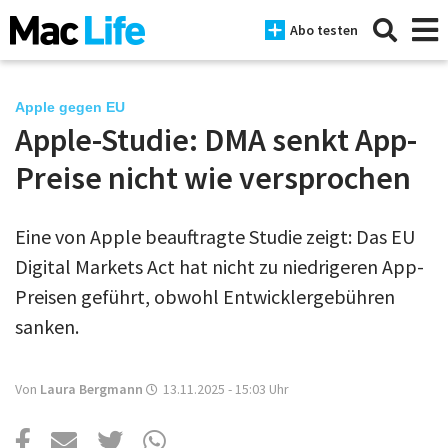
Abo testen
Apple gegen EU
Apple-Studie: DMA senkt App-
News
Preise nicht wie versprochen
iPhone
Eine von Apple beauftragte Studie zeigt: Das EU
Mac
Digital Markets Act hat nicht zu niedrigeren App-
iPad
Preisen geführt, obwohl Entwicklergebühren
sanken.
Tests
Tipps
Von
Laura Bergmann
13.11.2025 - 15:03
Uhr
Magazine