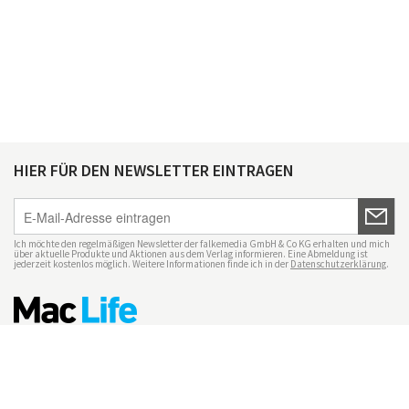
HIER FÜR DEN NEWSLETTER EINTRAGEN
Ich möchte den regelmäßigen Newsletter der falkemedia GmbH & Co KG erhalten und mich
über aktuelle Produkte und Aktionen aus dem Verlag informieren. Eine Abmeldung ist
jederzeit kostenlos möglich. Weitere Informationen finde ich in der
Datenschutzerklärung
.
Impressum
Datenschutz
Nutzungsbedingungen
Mac Life+
Transparenzrichtlinien
Datenschutzeinstellungen
Mediadaten Mac Life
Vertrag widerrufen