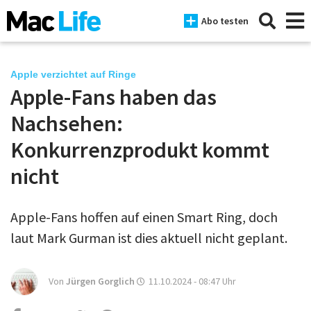
Abo testen
Apple verzichtet auf Ringe
Apple-Fans haben das
News
Nachsehen:
iPhone
Konkurrenzprodukt kommt
nicht
Mac
iPad
Apple-Fans hoffen auf einen Smart Ring, doch
Tests
laut Mark Gurman ist dies aktuell nicht geplant.
Tipps
Von
Jürgen Gorglich
11.10.2024 - 08:47
Uhr
Magazine