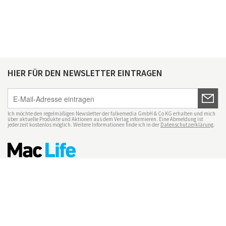
HIER FÜR DEN NEWSLETTER EINTRAGEN
Ich möchte den regelmäßigen Newsletter der falkemedia GmbH & Co KG erhalten und mich
über aktuelle Produkte und Aktionen aus dem Verlag informieren. Eine Abmeldung ist
jederzeit kostenlos möglich. Weitere Informationen finde ich in der
Datenschutzerklärung
.
Impressum
Datenschutz
Nutzungsbedingungen
Mac Life+
Transparenzrichtlinien
Datenschutzeinstellungen
Mediadaten Mac Life
Vertrag widerrufen
© maclife.de 2026