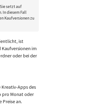
Sie setzt auf
. In diesem Fall
den Kaufversionen zu
ntlicht, ist
d Kaufversionen im
rdner oder bei der
e Kreativ-Apps des
o pro Monat oder
 Preise an.