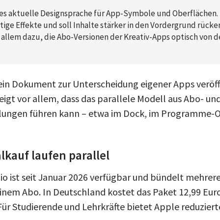
ples aktuelle Designsprache für App-Symbole und Oberflächen. 
tige Effekte und soll Inhalte stärker in den Vordergrund rücken
r allem dazu, die Abo-Versionen der Kreativ-Apps optisch von 
ein Dokument zur Unterscheidung eigener Apps veröffe
eigt vor allem, dass das parallele Modell aus Abo- un
slungen führen kann – etwa im Dock, im Programme-O
kauf laufen parallel
io ist seit Januar 2026 verfügbar und bündelt mehrer
nem Abo. In Deutschland kostet das Paket 12,99 Eur
Für Studierende und Lehrkräfte bietet Apple reduzierte