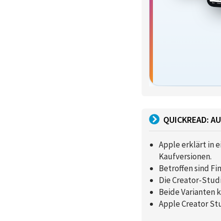
QUICKREAD: AU
Apple erklärt in
Kaufversionen.
Betroffen sind Fi
Die Creator-Studi
Beide Varianten k
Apple Creator Stu