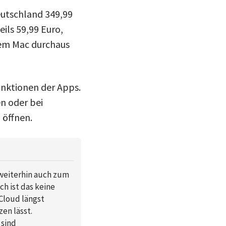
Deutschland 349,99
ils 59,99 Euro,
nem Mac durchaus
unktionen der Apps.
en oder bei
 öffnen.
 weiterhin auch zum
h ist das keine
Cloud längst
en lässt.
 sind