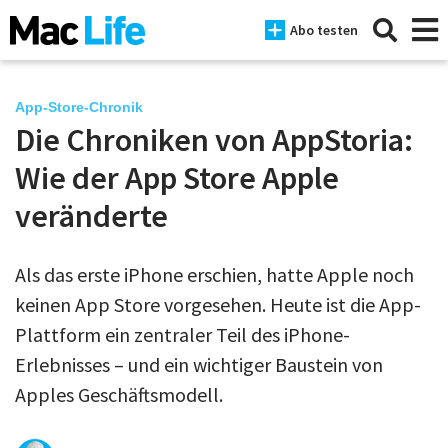
Abo testen
App-Store-Chronik
Die Chroniken von AppStoria:
News
Wie der App Store Apple
iPhone
veränderte
Mac
Als das erste iPhone erschien, hatte Apple noch
iPad
keinen App Store vorgesehen. Heute ist die App-
Tests
Plattform ein zentraler Teil des iPhone-
Erlebnisses – und ein wichtiger Baustein von
Tipps
Apples Geschäftsmodell.
Magazine