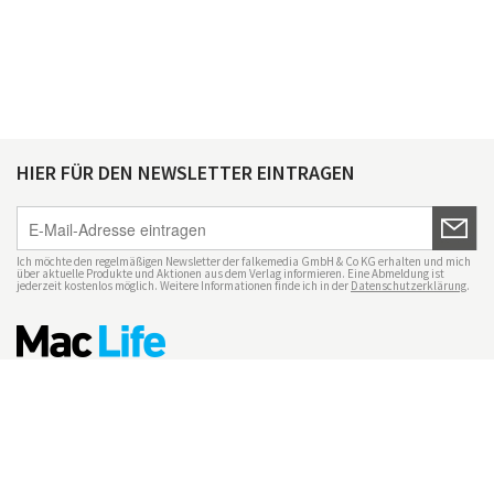
HIER FÜR DEN NEWSLETTER EINTRAGEN
Ich möchte den regelmäßigen Newsletter der falkemedia GmbH & Co KG erhalten und mich
über aktuelle Produkte und Aktionen aus dem Verlag informieren. Eine Abmeldung ist
jederzeit kostenlos möglich. Weitere Informationen finde ich in der
Datenschutzerklärung
.
Impressum
Datenschutz
Nutzungsbedingungen
Mac Life+
Transparenzrichtlinien
Datenschutzeinstellungen
Mediadaten Mac Life
Vertrag widerrufen
© maclife.de 2026