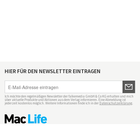
HIER FÜR DEN NEWSLETTER EINTRAGEN
Ich möchte den regelmäßigen Newsletter der falkemedia GmbH & Co KG erhalten und mich
über aktuelle Produkte und Aktionen aus dem Verlag informieren. Eine Abmeldung ist
jederzeit kostenlos möglich. Weitere Informationen finde ich in der
Datenschutzerklärung
.
Impressum
Datenschutz
Nutzungsbedingungen
Mac Life+