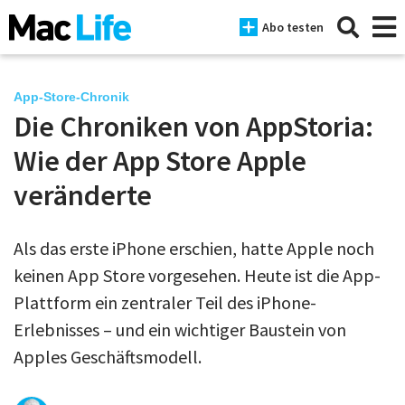
Abo testen
App-Store-Chronik
Die Chroniken von AppStoria:
News
Wie der App Store Apple
iPhone
veränderte
Mac
Als das erste iPhone erschien, hatte Apple noch
iPad
keinen App Store vorgesehen. Heute ist die App-
Tests
Plattform ein zentraler Teil des iPhone-
Erlebnisses – und ein wichtiger Baustein von
Tipps
Apples Geschäftsmodell.
Magazine