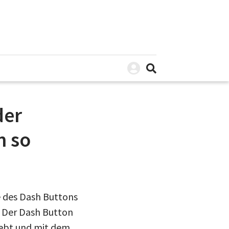
der
n so
e des Dash Buttons
. Der Dash Button
lebt und mit dem