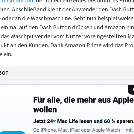
n
Dash Button
, der für ein einzelnes bestimmtes Produ
hen. Anschließend klebt der Anwender den Dash Butt
 oder an die Waschmaschine. Geht nun beispielsweis
ur einmal auf den Dash Button drücken und Amazon n
r das Waschpulver der vom Nutzer voreingestellten M
dukt an den Kunden. Dank Amazon Prime wird das Pro
 ein.
BOT