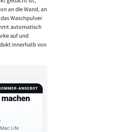
kt gedacht ist,
on an die Wand, an
e das Waschpulver
immt automatisch
arke auf und
dukt innerhalb von