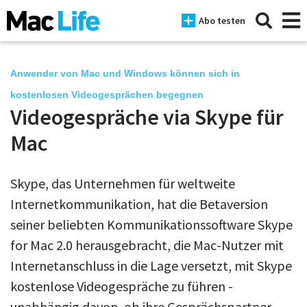
Abo testen
Anwender von Mac und Windows können sich in
kostenlosen Videogesprächen begegnen
Videogespräche via Skype für
News
Mac
iPhone
Mac
Skype, das Unternehmen für weltweite
iPad
Internetkommunikation, hat die Betaversion
seiner beliebten Kommunikationssoftware Skype
Tests
for Mac 2.0 herausgebracht, die Mac-Nutzer mit
Tipps
Internetanschluss in die Lage versetzt, mit Skype
Magazine
kostenlose Videogespräche zu führen -
unabhängig davon, ob ihre Gesprächspartner