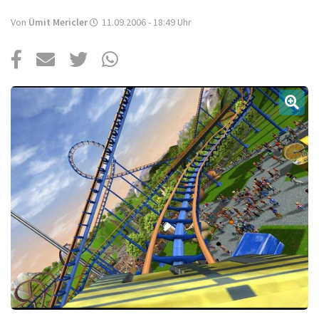
Über uns
Von
Ümit Mericler
11.09.2006 - 18:49
Uhr
Podcast
Mac Life+
Anmelden