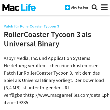
Abo testen
Patch für RollerCoaster Tycoon 3
RollerCoaster Tycoon 3 als
News
Universal Binary
iPhone
Aspyr Media, Inc. und Application Systems
Mac
Heidelberg veröffentlichen einen kostenlosen
iPad
Patch für RollerCoaster Tycoon 3, mit dem das
Spiel als Universal Binary vorliegt. Der Download
Tests
(8,4 MB) ist unter folgender URL
Tipps
verfügbar:http://www.macgamefiles.com/detail.p
Magazine
item=19285