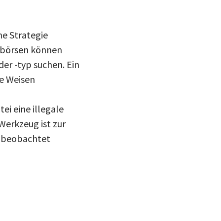
e Strategie
schbörsen können
er -typ suchen. Ein
ne Weisen
i eine illegale
Werkzeug ist zur
unbeobachtet