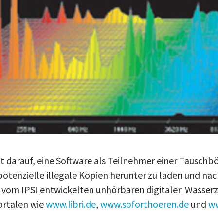
 darauf, eine Software als Teilnehmer einer Tauschbö
 potenzielle illegale Kopien herunter zu laden und na
 vom IPSI entwickelten unhörbaren digitalen Wasser
Portalen wie
www.libri.de
,
www.soforthoeren.de
und
w