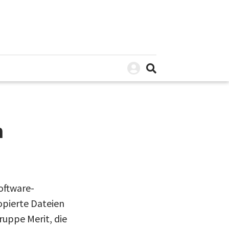
n
oftware-
opierte Dateien
ruppe Merit, die