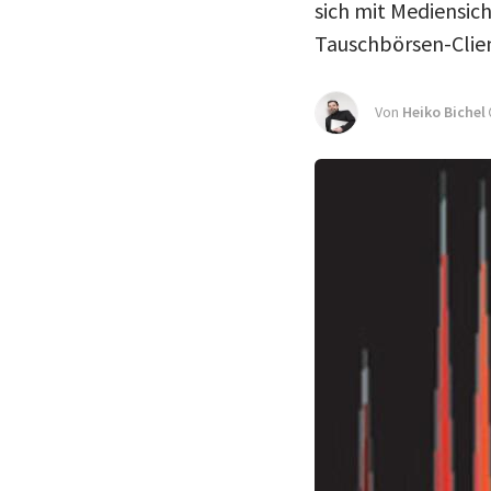
sich mit Mediensic
Tauschbörsen-Clie
Von
Heiko Bichel