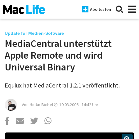
Abo testen
Update für Medien-Software
MediaCentral unterstützt
News
Apple Remote und wird
iPhone
Universal Binary
Mac
Equiux hat MediaCentral 1.2.1 veröffentlicht.
iPad
Tests
Von
Heiko Bichel
10.03.2006 - 14:42
Uhr
Tipps
Magazine