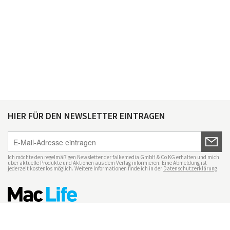
HIER FÜR DEN NEWSLETTER EINTRAGEN
Ich möchte den regelmäßigen Newsletter der falkemedia GmbH & Co KG erhalten und mich
über aktuelle Produkte und Aktionen aus dem Verlag informieren. Eine Abmeldung ist
jederzeit kostenlos möglich. Weitere Informationen finde ich in der
Datenschutzerklärung
.
Impressum
Datenschutz
Nutzungsbedingungen
Mac Life+