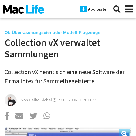
Abo testen
Ob Überraschungseier oder Modell-Flugzeuge
Collection vX verwaltet
News
Sammlungen
iPhone
Collection vX nennt sich eine neue Software der
Mac
Firma Intex für Sammelbegeisterte.
iPad
Tests
Von
Heiko Bichel
22.06.2006 - 11:03
Uhr
Tipps
Magazine