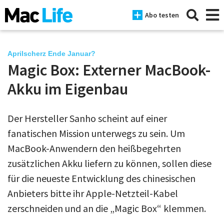
Abo testen
Aprilscherz Ende Januar?
Magic Box: Externer MacBook-
News
Akku im Eigenbau
iPhone
Der Hersteller Sanho scheint auf einer
Mac
fanatischen Mission unterwegs zu sein. Um
iPad
MacBook-Anwendern den heißbegehrten
zusätzlichen Akku liefern zu können, sollen diese
Tests
für die neueste Entwicklung des chinesischen
Tipps
Anbieters bitte ihr Apple-Netzteil-Kabel
Magazine
zerschneiden und an die „Magic Box“ klemmen.