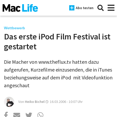
Abo testen
Wettbewerb
Das erste iPod Film Festival ist
News
gestartet
iPhone
Die Macher von www.theflux.tv hatten dazu
Mac
aufgerufen, Kurzefilme einzusenden, die in iTunes
iPad
beziehungsweise auf dem iPod mit Videofunktion
angeschaut
Tests
Tipps
Von
Heiko Bichel
16.03.2006 - 10:07
Uhr
Magazine