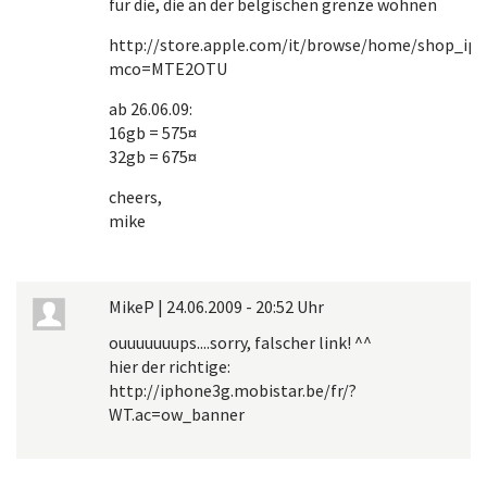
für die, die an der belgischen grenze wohnen
http://store.apple.com/it/browse/home/shop_ip
mco=MTE2OTU
ab 26.06.09:
16gb = 575¤
32gb = 675¤
cheers,
mike
MikeP
|
24.06.2009 - 20:52 Uhr
ouuuuuuups....sorry, falscher link! ^^
hier der richtige:
http://iphone3g.mobistar.be/fr/?
WT.ac=ow_banner