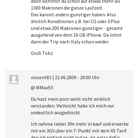
dann kommst du schon auf etwas mehr als
1300 Makronen die ganze Laufzeit.
Das kannst anders günstiger haben. Also
ähnlich Konditionen z.B. bei O2 oder EPlus
sind etwa 200 Makronen günstiger - gesamt
ausgehend von dem 16 GB iPhone. Da lohnt
dann der Trip nach Italy schon wieder.
Gruß Tobz
vincent81
|
21.06.2009 - 20:00 Uhr
@ MMax93
Du hast mein post wohl nicht wirklich
verstanden. Vielleicht habe ich mich nur
undeutlich ausgedrückt.
Ich nehme lieber 30¤ mehr in kauf und erwerbe
mir ein 3GS über ein T-Punkt mit dem XS Tarif
den ich einfach nicht nutze, als extra dafür