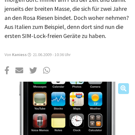
Über uns
jenseits der breiten Masse, die sich für zwei Jahre
Podcast
an den Rosa Riesen bindet. Doch woher nehmen?
Mac Life+
Aus Italien zum Beispiel, denn dort sind nun die
ersten SIM-Lock-freien Geräte zu haben.
Anmelden
Von
Kaniess
21.06.2009 - 10:36
Uhr