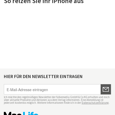
So reizen Sie Ihr iPhone aus
HIER FÜR DEN NEWSLETTER EINTRAGEN
Ich möchte den regelmäßigen Newsletter der falkemedia GmbH & Co KG erhalten und mich
über aktuelle Produkte und Aktionen aus dem Verlag informieren. Eine Abmeldung ist
jederzeit kostenlos möglich. Weitere Informationen finde ich in der
Datenschutzerklärung
.