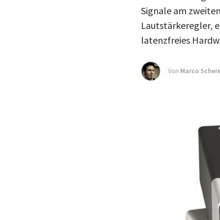
Signale am zweite
Lautstärkeregler, 
latenzfreies Hardw
Von
Marco Scher