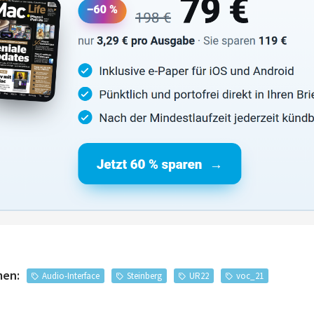
men:
Audio-Interface
Steinberg
UR22
voc_21