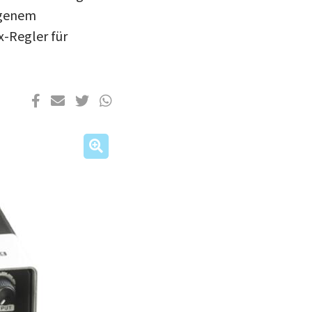
igenem
x-Regler für