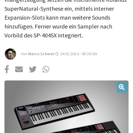
Über uns
SuperNatural-Synthese ein, mittels interner
Podcast
Expansion-Slots kann man weitere Sounds
Mac Life+
hinzufügen. Ferner wurde ein Sampler nach
Vorbild des SP-404SX integriert.
Anmelden
Von
Marco Scherer
24.01.2014 - 08:39
Uhr