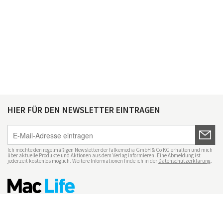
HIER FÜR DEN NEWSLETTER EINTRAGEN
Ich möchte den regelmäßigen Newsletter der falkemedia GmbH & Co KG erhalten und mich
über aktuelle Produkte und Aktionen aus dem Verlag informieren. Eine Abmeldung ist
jederzeit kostenlos möglich. Weitere Informationen finde ich in der
Datenschutzerklärung
.
Impressum
Datenschutz
Nutzungsbedingungen
Mac Life+
Transparenzrichtlinien
Datenschutzeinstellungen