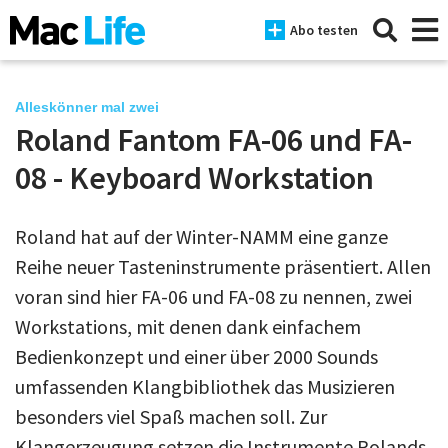
Abo testen
Alleskönner mal zwei
Roland Fantom FA-06 und FA-
News
08 - Keyboard Workstation
iPhone
Roland hat auf der Winter-NAMM eine ganze
Mac
Reihe neuer Tasteninstrumente präsentiert. Allen
iPad
voran sind hier FA-06 und FA-08 zu nennen, zwei
Workstations, mit denen dank einfachem
Tests
Bedienkonzept und einer über 2000 Sounds
Tipps
umfassenden Klangbibliothek das Musizieren
Magazine
besonders viel Spaß machen soll. Zur
Klangerzeugung setzen die Instrumente Rolands