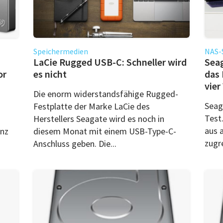
Speichermedien
NAS-
LaCie Rugged USB-C: Schneller wird
Seag
or
es nicht
das 
vie
Die enorm widerstandsfähige Rugged-
Seag
Festplatte der Marke LaCie des
Test
Herstellers Seagate wird es noch in
aus 
anz
diesem Monat mit einem USB-Type-C-
zugre
Anschluss geben. Die...