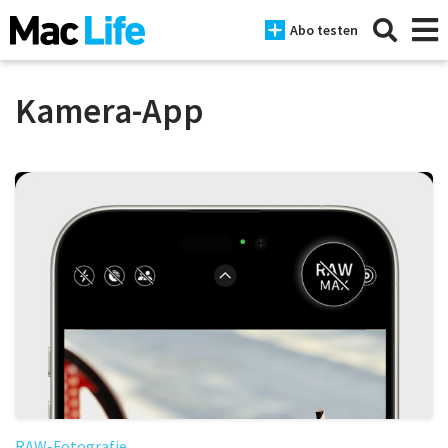
Abo testen
Kamera-App
News
iPhone
Mac
iPad
Tests
Tipps
Magazine
RAW-Fotografie