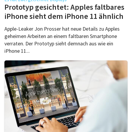
Über uns
Prototyp gesichtet: Apples faltbares
Podcast
iPhone sieht dem iPhone 11 ähnlich
Mac Life+
Apple-Leaker Jon Prosser hat neue Details zu Apples
geheimen Arbeiten an einem faltbaren Smartphone
verraten. Der Prototyp sieht demnach aus wie ein
Anmelden
iPhone 11...