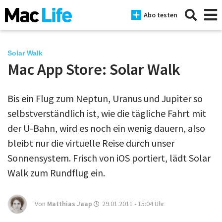
Abo testen
Solar Walk
Mac App Store: Solar Walk
News
Bis ein Flug zum Neptun, Uranus und Jupiter so
iPhone
selbstverständlich ist, wie die tägliche Fahrt mit
Mac
der U-Bahn, wird es noch ein wenig dauern, also
iPad
bleibt nur die virtuelle Reise durch unser
Sonnensystem. Frisch von iOS portiert, lädt Solar
Tests
Walk zum Rundflug ein.
Tipps
Magazine
Von
Matthias Jaap
29.01.2011 - 15:04
Uhr