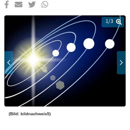
Über uns
Podcast
1
/3
Mac Life+
Anmelden
(Bild: bildnachweis5)