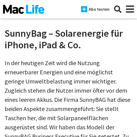
Abo testen
SunnyBag – Solarenergie für
iPhone, iPad & Co.
News
In der heutigen Zeit wird die Nutzung
iPhone
erneuerbarer Energien und eine möglichst
Mac
geringe Umweltbelastung immer wichtiger.
iPad
Zugleich stehen die Nutzer immer öfter vor dem
eines leeren Akkus. Die Firma SunnyBAG hat diese
Tests
beiden Aspekte zusammengeführt: Sie stellt
Tipps
Taschen her, die mit Solarpaneelflächen
Magazine
ausgerüstet sind. Wir haben das Modell der
SunnyBAG Business Executive für Sie getestet. Zu