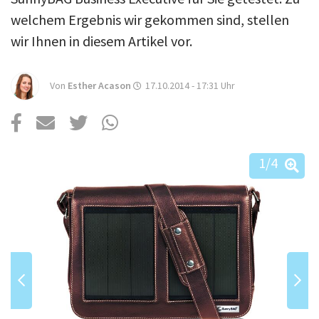
Über uns
welchem Ergebnis wir gekommen sind, stellen
Podcast
wir Ihnen in diesem Artikel vor.
Mac Life+
Von
Esther Acason
17.10.2014 - 17:31
Uhr
Anmelden
1
/4