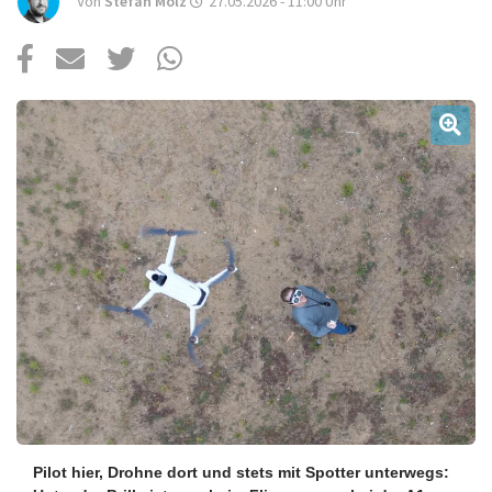
Über uns
Von
Stefan Molz
27.05.2026 - 11:00
Uhr
Podcast
Mac Life+
Anmelden
Pilot hier, Drohne dort und stets mit Spotter unterwegs: