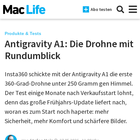
Abo testen
Produkte & Tests
Antigravity A1: Die Drohne mit
News
Rundumblick
iPhone
Insta360 schickte mit der Antigravity A1 die erste
Mac
360-Grad-Drohne unter 250 Gramm gen Himmel.
iPad
Der Test einige Monate nach Verkaufsstart lohnt,
denn das große Frühjahrs-Update liefert nach,
Tests
woran es zum Start noch haperte: mehr
Tipps
Sicherheit, mehr Komfort und schärfere Bilder.
Magazine