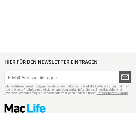
HIER FÜR DEN NEWSLETTER EINTRAGEN
Ich möchte den regelmäßigen Newsletter der falkemedia GmbH & Co KG erhalten und mich
über aktuelle Produkte und Aktionen aus dem Verlag informieren. Eine Abmeldung ist
jederzeit kostenlos möglich. Weitere Informationen finde ich in der
Datenschutzerklärung
.
Impressum
Datenschutz
Nutzungsbedingungen
Mac Life+
Transparenzrichtlinien
Datenschutzeinstellungen