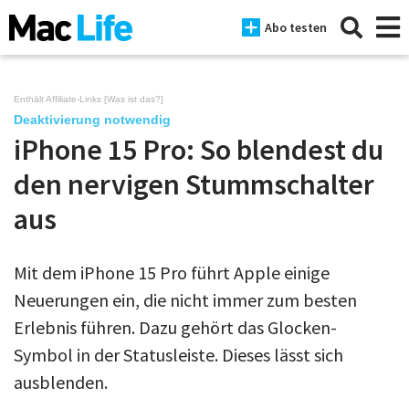
Abo testen
Enthält Affiliate-Links [
Was ist das?
]
Deaktivierung notwendig
iPhone 15 Pro: So blendest du
News
den nervigen Stummschalter
iPhone
aus
Mac
iPad
Mit dem iPhone 15 Pro führt Apple einige
Neuerungen ein, die nicht immer zum besten
Tests
Erlebnis führen. Dazu gehört das Glocken-
Tipps
Symbol in der Statusleiste. Dieses lässt sich
Magazine
ausblenden.