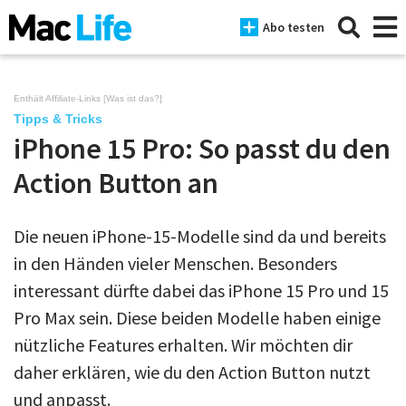
Abo testen
Enthält Affiliate-Links [
Was ist das?
]
Tipps & Tricks
iPhone 15 Pro: So passt du den
News
Action Button an
iPhone
Mac
Die neuen iPhone-15-Modelle sind da und bereits
iPad
in den Händen vieler Menschen. Besonders
interessant dürfte dabei das iPhone 15 Pro und 15
Tests
Pro Max sein. Diese beiden Modelle haben einige
Tipps
nützliche Features erhalten. Wir möchten dir
daher erklären, wie du den Action Button nutzt
Magazine
und anpasst.