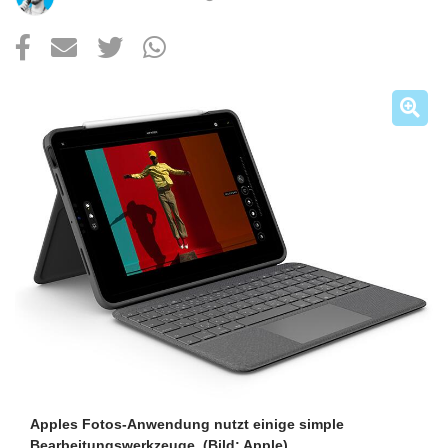
Über uns
Podcast
Mac Life+
Anmelden
Apples Fotos-Anwendung nutzt einige simple
Bearbeitungswerkzeuge.
(Bild: Apple)