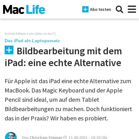
Abo testen
Enthält Affiliate-Links [
Was ist das?
]
Das iPad als Laptopersatz
Bildbearbeitung mit dem
News
iPad: eine echte Alternative
iPhone
Mac
Für Apple ist das iPad eine echte Alternative zum
iPad
MacBook. Das Magic Keyboard und der Apple
Pencil sind ideal, um auf dem Tablet
Tests
Bildbearbeitungen zu machen. Doch funktioniert
Tipps
das in der Praxis? Wir haben es probiert.
Magazine
Von
Christian Steiner
11.06.2021 - 18:30
Uhr