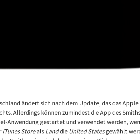
tschland ändert sich nach dem Update, das das Appl
nichts. Allerdings können zumindest die App des Smit
el-Anwendung gestartet und verwendet werden, wen
r
iTunes Store
als
Land
die
United States
gewählt werd