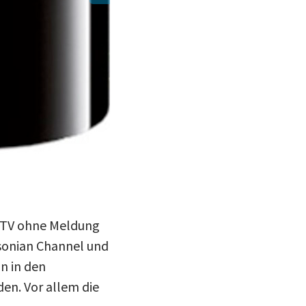
(Bild: maclife.de)
e TV ohne Meldung
hsonian Channel und
n in den
en. Vor allem die