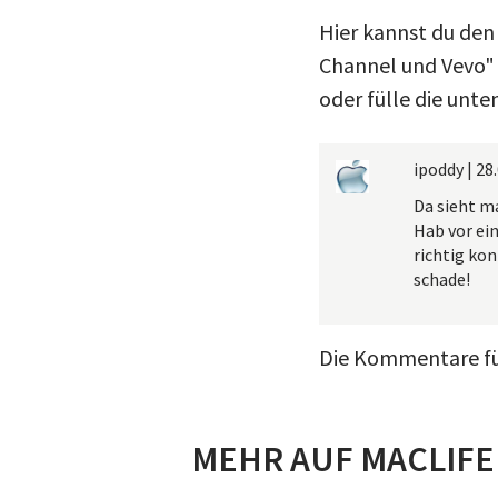
Hier kannst du den
Channel und Vevo"
oder fülle die unte
ipoddy
|
28.
Da sieht ma
Hab vor ein
richtig kon
schade!
Die Kommentare für
MEHR AUF MACLIFE