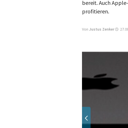
bereit. Auch Appl
profitieren.
Von
Justus Zenker
27.0