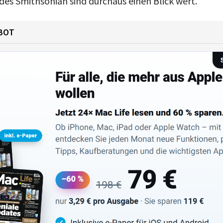
s Smithsonian sind durchaus einen Blick wert.
BOT