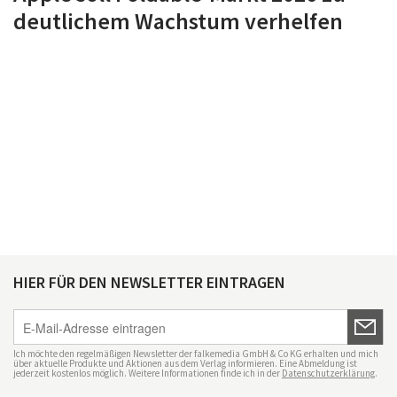
deutlichem Wachstum verhelfen
HIER FÜR DEN NEWSLETTER EINTRAGEN
Ich möchte den regelmäßigen Newsletter der falkemedia GmbH & Co KG erhalten und mich
über aktuelle Produkte und Aktionen aus dem Verlag informieren. Eine Abmeldung ist
jederzeit kostenlos möglich. Weitere Informationen finde ich in der
Datenschutzerklärung
.