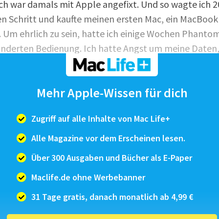
Ich war damals mit Apple angefixt. Und so wagte ich 2
 Schritt und kaufte meinen ersten Mac, ein MacBook 
). Um ehrlich zu sein, hatte ich einige Wochen Phan
änderten Bedienung. Ich hatte Angst um meine Daten
te (Clouds waren damals noch am Himmel), durfte mic
d-Programmen. Es dauerte also ein wenig, die Liebe 
Mehr Apple-Wissen für dich
h zu sein, ich machte mich für Monate der Bigamie sc
, bis ich den PC endgültig einmottete. Eine endgültig
Zugriff auf alle Inhalte von Mac Life+
der Windows-Rec...
Alle Magazine vor dem Erscheinen lesen.
Über 300 Ausgaben und Bücher als E-Paper
Maclife.de ohne Werbebanner
31 Tage gratis, danach monatlich ab 4,99 €