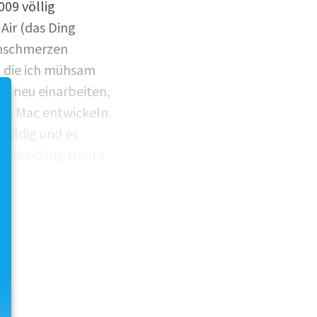
009 völlig
Air (das Ding
tomschmerzen
, die ich mühsam
h neu einarbeiten,
zum Mac entwickeln.
huldig und es
e Scheidung traute