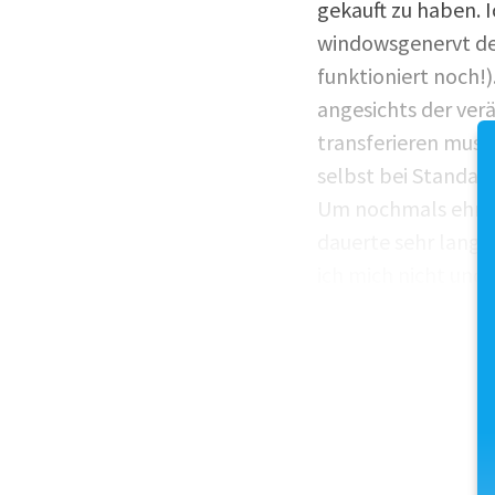
gekauft zu haben. 
windowsgenervt den
funktioniert noch!
angesichts der ver
transferieren muss
selbst bei Standar
Um nochmals ehrlic
dauerte sehr lange
ich mich nicht und 