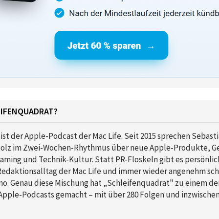
EIFENQUADRAT?
ist der Apple-Podcast der Mac Life. Seit 2015 sprechen Sebasti
Molz im Zwei-Wochen-Rhythmus über neue Apple-Produkte, Ge
aming und Technik-Kultur. Statt PR-Floskeln gibt es persönli
Redaktionsalltag der Mac Life und immer wieder angenehm sch
ino. Genau diese Mischung hat „Schleifenquadrat" zu einem de
pple-Podcasts gemacht – mit über 280 Folgen und inzwischen 