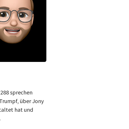
Das Team bei der Aufzeichnung von SQ2
Schleifenquadrat)
Q288 sprechen
Trumpf, über Jony
taltet hat und
.