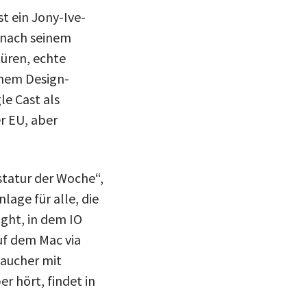
ist ein Jony-Ive-
 nach seinem
üren, echte
inem Design-
le Cast als
er EU, aber
statur der Woche“,
lage für alle, die
ight, in dem IO
uf dem Mac via
Taucher mit
r hört, findet in