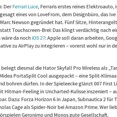
: Der
Ferrari Luce
, Ferraris erstes reines Elektroauto, 
gesagt eines von LoveFrom, dem Designbüro, das Ive
arc Newson gegründet hat. Fünf Sitze, Hinterangelt
 statt Touchscreen-Brei: Das klingt verdächtig nach e
n wäre da noch
iOS 27
: Apple soll daran arbeiten, Goog
tive zu AirPlay zu integrieren – vorerst wohl nur in d
belegt diesmal die Hator Skyfall Pro Wireless als „Ta
Midea PortaSplit Cool ausgepackt – eine Split-Klimaan
nd bohren dürfen. In der Spieleecke glänzt 007 First L
it Hitman-Feeling in Uncharted-Kulisse inszeniert – a
ar. Dazu: Forza Horizon 6 in Japan, Subnautica 2 für 
olas Cage als Spider-Noir bei Amazon Prime. Wer liebe
rspielen Geronimo und Monos gute Gesellschaft.