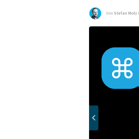
Von
Stefan Molz