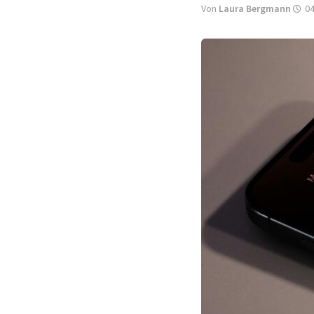
Von
Laura Bergmann
04