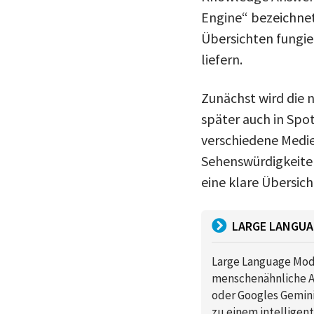
Engine“ bezeichnet
Übersichten fungi
liefern.
Zunächst wird die n
später auch in Spo
verschiedene Medie
Sehenswürdigkeite
eine klare Übersic
LARGE LANGUA
Large Language Mode
menschenähnliche An
oder Googles Gemini
zu einem intelligen