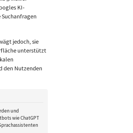
oogles KI-
e Suchanfragen
rwägt jedoch, sie
rfläche unterstützt
okalen
nd den Nutzenden
urden und
atbots wie ChatGPT
 Sprachassistenten