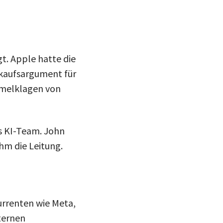
t. Apple hatte die
rkaufsargument für
mmelklagen von
s KI-Team. John
hm die Leitung.
rrenten wie Meta,
nternen