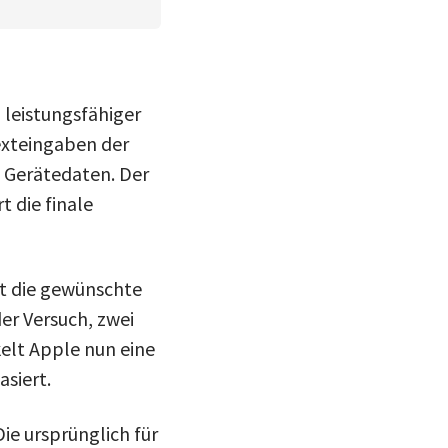
h leistungsfähiger
Texteingaben der
 Gerätedaten. Der
 die finale
ht die gewünschte
der Versuch, zwei
kelt Apple nun eine
siert.
ie ursprünglich für