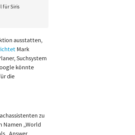
für Siris
ktion ausstatten,
ichtet
Mark
Planer, Suchsystem
Google könnte
ür die
rachassistenten zu
den Namen „World
als „Answer