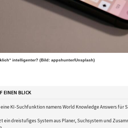
klich“ intelligenter?
(Bild: appshunter/Unsplash)
F EINEN BLICK
 eine KI-Suchfunktion namens World Knowledge Answers für Sir
zt ein dreistufiges System aus Planer, Suchsystem und Zusam
n.