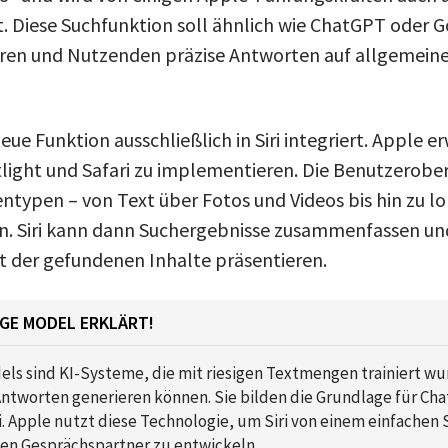
. Diese Suchfunktion soll ähnlich wie ChatGPT oder G
eren und Nutzenden präzise Antworten auf allgemein
eue Funktion ausschließlich in Siri integriert. Apple e
tlight und Safari zu implementieren. Die Benutzerobe
ntypen – von Text über Fotos und Videos bis hin zu l
n. Siri kann dann Suchergebnisse zusammenfassen u
ht der gefundenen Inhalte präsentieren.
GE MODEL ERKLÄRT!
ls sind KI-Systeme, die mit riesigen Textmengen trainiert w
tworten generieren können. Sie bilden die Grundlage für Ch
. Apple nutzt diese Technologie, um Siri von einem einfachen
ten Gesprächspartner zu entwickeln.