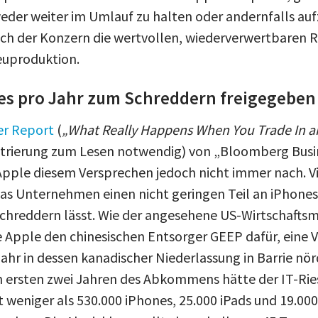
er weiter im Umlauf zu halten oder andernfalls auf
ich der Konzern die wertvollen, wiederverwertbaren R
Neuproduktion.
es pro Jahr zum Schreddern freigegeben
er Report
(
„What Really Happens When You Trade In an
istrierung zum Lesen notwendig) von „Bloomberg Bus
pple diesem Versprechen jedoch nicht immer nach. 
as Unternehmen einen nicht geringen Teil an iPhones
hreddern lässt. Wie der angesehene US-Wirtschafts
e Apple den chinesischen Entsorger GEEP dafür, eine V
hr in dessen kanadischer Niederlassung in Barrie nör
en ersten zwei Jahren des Abkommens hätte der IT-Rie
weniger als 530.000 iPhones, 25.000 iPads und 19.00