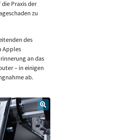
 die Praxis der
mageschaden zu
eitenden des
n Apples
Erinnerung an das
ter – in einigen
ungnahme ab.