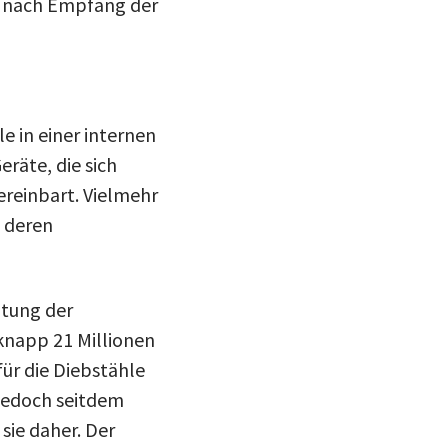
n nach Empfang der
e in einer internen
räte, die sich
ereinbart. Vielmehr
n deren
ltung der
knapp 21 Millionen
für die Diebstähle
 jedoch seitdem
sie daher. Der