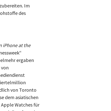
zubereiten. Im
ohstoffe des
 iPhone at the
inessweek“
Vielmehr ergaben
 von
mediendienst
iertelmillion
dlich von Toronto
se dem asiatischen
0 Apple Watches für