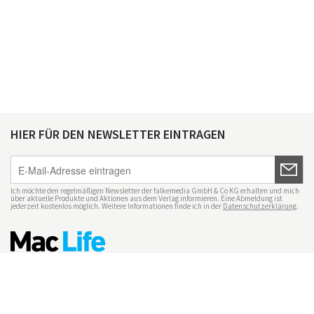
HIER FÜR DEN NEWSLETTER EINTRAGEN
Ich möchte den regelmäßigen Newsletter der falkemedia GmbH & Co KG erhalten und mich
über aktuelle Produkte und Aktionen aus dem Verlag informieren. Eine Abmeldung ist
jederzeit kostenlos möglich. Weitere Informationen finde ich in der
Datenschutzerklärung
.
Impressum
Datenschutz
Nutzungsbedingungen
Mac Life+
Transparenzrichtlinien
Datenschutzeinstellungen
Mediadaten Mac Life
Vertrag widerrufen