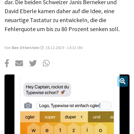
Über uns
dar. Die beiden Schweizer Janis Berneker und
David Eberle kamen daher auf die Idee, eine
Podcast
neuartige Tastatur zu entwickeln, die die
Mac Life+
Fehlerquote um bis zu 80 Prozent senken soll.
Von
Ben Otterstein
16.12.2019 - 14:31
Uhr
Anmelden