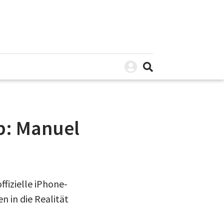
p: Manuel
ffizielle iPhone-
 in die Realität