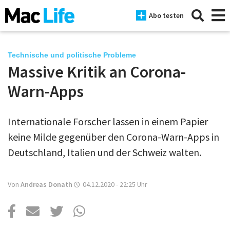
Abo testen
Technische und politische Probleme
Massive Kritik an Corona-
News
Warn-Apps
iPhone
Internationale Forscher lassen in einem Papier
Mac
keine Milde gegenüber den Corona-Warn-Apps in
iPad
Deutschland, Italien und der Schweiz walten.
Tests
Von
Andreas Donath
04.12.2020 - 22:25
Uhr
Tipps
Magazine