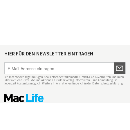
HIER FÜR DEN NEWSLETTER EINTRAGEN
Ich möchte den regelmäßigen Newsletter der falkemedia GmbH & Co KG erhalten und mich
über aktuelle Produkte und Aktionen aus dem Verlag informieren. Eine Abmeldung ist
jederzeit kostenlos möglich. Weitere Informationen finde ich in der
Datenschutzerklärung
.
Impressum
Datenschutz
Nutzungsbedingungen
Mac Life+
Transparenzrichtlinien
Datenschutzeinstellungen
Mediadaten Mac Life
Vertrag widerrufen