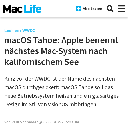
Abo testen
Leak vor WWDC
macOS Tahoe: Apple benennt
News
nächstes Mac-System nach
iPhone
kalifornischem See
Mac
Kurz vor der WWDC ist der Name des nächsten
iPad
macOS durchgesickert: macOS Tahoe soll das
Tests
neue Betriebssystem heißen und ein glasartiges
Design im Stil von visionOS mitbringen.
Tipps
Magazine
Von
Paul Schneider
02.06.2025 - 15:03
Uhr