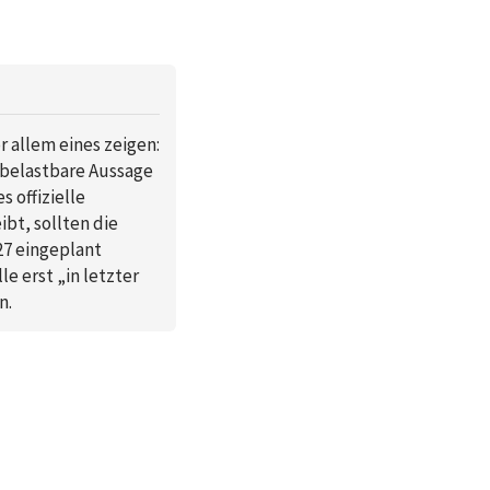
r allem eines zeigen:
e belastbare Aussage
 offizielle
ibt, sollten die
27 eingeplant
e erst „in letzter
n.