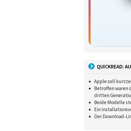
QUICKREAD: AU
Apple soll kurzze
Betroffen waren o
dritten Generatio
Beide Modelle ste
Ein Installations
Der Download-Lin