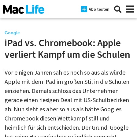
Abo testen
Google
iPad vs. Chromebook: Apple
News
verliert Kampf um die Schulen
iPhone
Vor einigen Jahren sah es noch so aus als würde
Mac
Apple mit dem iPad im großen Stil in die Schulen
iPad
einziehen. Damals schloss das Unternehmen
gerade einen riesigen Deal mit US-Schulbezirken
Tests
ab. Nun sieht es aber so aus als hätte Googles
Tipps
Chromebook diesen Wettkampf still und
Magazine
heimlich für sich entschieden. Der Grund: Google
hat seine Hausaufgaben gründlich gemacht,