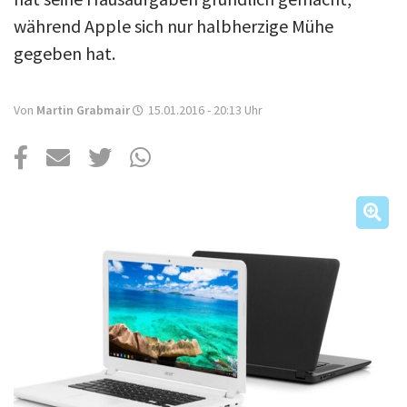
Über uns
während Apple sich nur halbherzige Mühe
Podcast
gegeben hat.
Mac Life+
Von
Martin Grabmair
15.01.2016 - 20:13
Uhr
Anmelden