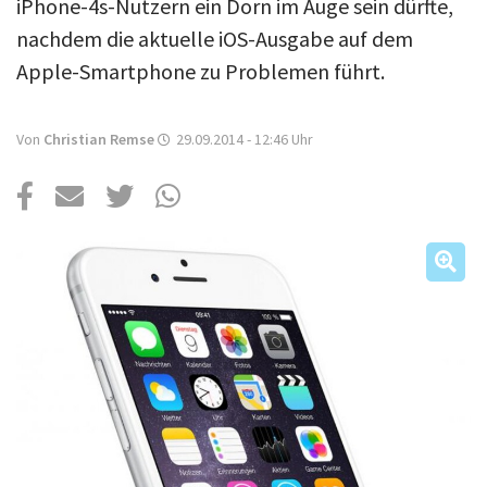
Über uns
iPhone-4s-Nutzern ein Dorn im Auge sein dürfte,
nachdem die aktuelle iOS-Ausgabe auf dem
Podcast
Apple-Smartphone zu Problemen führt.
Mac Life+
Von
Christian Remse
29.09.2014 - 12:46
Uhr
Anmelden