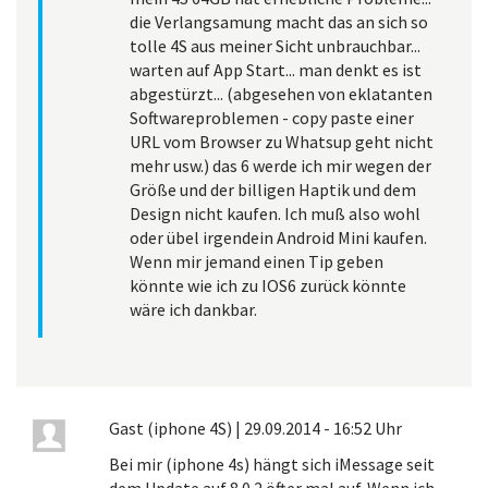
die Verlangsamung macht das an sich so
tolle 4S aus meiner Sicht unbrauchbar...
warten auf App Start... man denkt es ist
abgestürzt... (abgesehen von eklatanten
Softwareproblemen - copy paste einer
URL vom Browser zu Whatsup geht nicht
mehr usw.) das 6 werde ich mir wegen der
Größe und der billigen Haptik und dem
Design nicht kaufen. Ich muß also wohl
oder übel irgendein Android Mini kaufen.
Wenn mir jemand einen Tip geben
könnte wie ich zu IOS6 zurück könnte
wäre ich dankbar.
Gast (iphone 4S)
|
29.09.2014 - 16:52 Uhr
Bei mir (iphone 4s) hängt sich iMessage seit
dem Update auf 8.0.2 öfter mal auf. Wenn ich