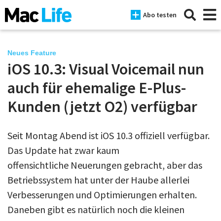
Abo testen
Neues Feature
iOS 10.3: Visual Voicemail nun
News
auch für ehemalige E-Plus-
iPhone
Kunden (jetzt O2) verfügbar
Mac
Seit Montag Abend ist iOS 10.3 offiziell verfügbar.
iPad
Das Update hat zwar kaum
Tests
offensichtliche Neuerungen gebracht, aber das
Betriebssystem hat unter der Haube allerlei
Tipps
Verbesserungen und Optimierungen erhalten.
Magazine
Daneben gibt es natürlich noch die kleinen